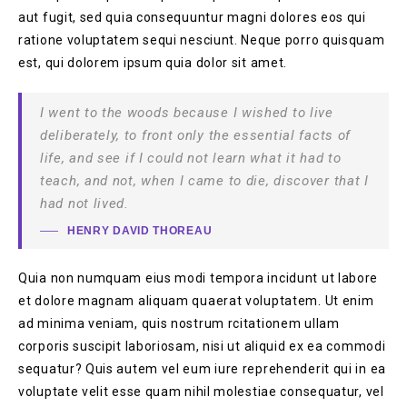
aut fugit, sed quia consequuntur magni dolores eos qui
ratione voluptatem sequi nesciunt. Neque porro quisquam
est, qui dolorem ipsum quia dolor sit amet.
I went to the woods because I wished to live
deliberately, to front only the essential facts of
life, and see if I could not learn what it had to
teach, and not, when I came to die, discover that I
had not lived.
HENRY DAVID THOREAU
Quia non numquam eius modi tempora incidunt ut labore
et dolore magnam aliquam quaerat voluptatem. Ut enim
ad minima veniam, quis nostrum rcitationem ullam
corporis suscipit laboriosam, nisi ut aliquid ex ea commodi
sequatur? Quis autem vel eum iure reprehenderit qui in ea
voluptate velit esse quam nihil molestiae consequatur, vel