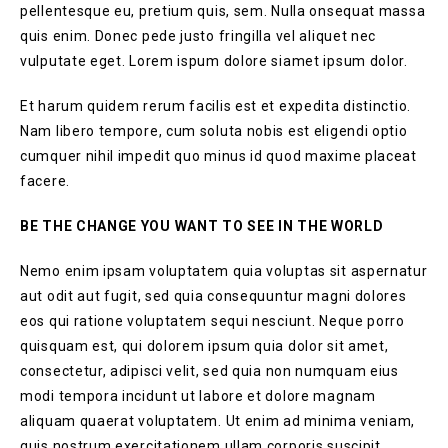
pellentesque eu, pretium quis, sem. Nulla onsequat massa
quis enim. Donec pede justo fringilla vel aliquet nec
vulputate eget. Lorem ispum dolore siamet ipsum dolor.
Et harum quidem rerum facilis est et expedita distinctio.
Nam libero tempore, cum soluta nobis est eligendi optio
cumquer nihil impedit quo minus id quod maxime placeat
facere.
BE THE CHANGE YOU WANT TO SEE IN THE WORLD
Nemo enim ipsam voluptatem quia voluptas sit aspernatur
aut odit aut fugit, sed quia consequuntur magni dolores
eos qui ratione voluptatem sequi nesciunt. Neque porro
quisquam est, qui dolorem ipsum quia dolor sit amet,
consectetur, adipisci velit, sed quia non numquam eius
modi tempora incidunt ut labore et dolore magnam
aliquam quaerat voluptatem. Ut enim ad minima veniam,
quis nostrum exercitationem ullam corporis suscipit