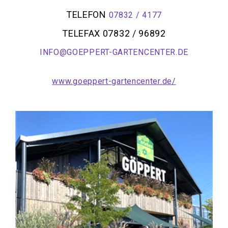
TELEFON
07832 / 4177
TELEFAX 07832 / 96892
INFO@GOEPPERT-GARTENCENTER.DE
www.goeppert-gartencenter.de/