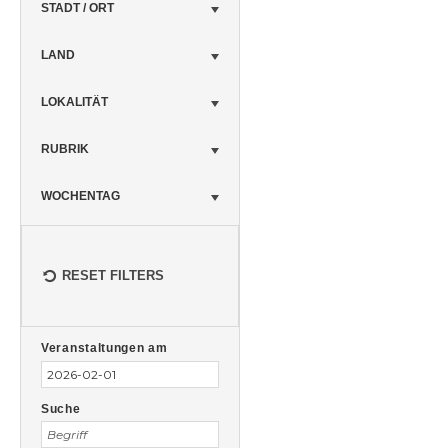
STADT / ORT
LAND
LOKALITÄT
RUBRIK
WOCHENTAG
RESET FILTERS
Veranstaltungen
Veranstaltungen
Suche
Veranstaltungen am
Suche
und
Ansichten,
Suche
Navigation