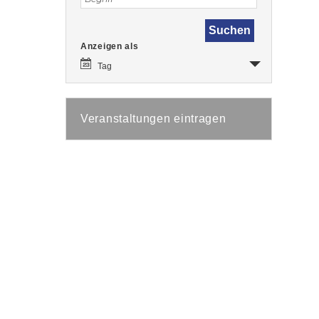
Veranstaltung
Anzeigen als
Ansichten-
Navigation
Tag
Veranstaltungen eintragen