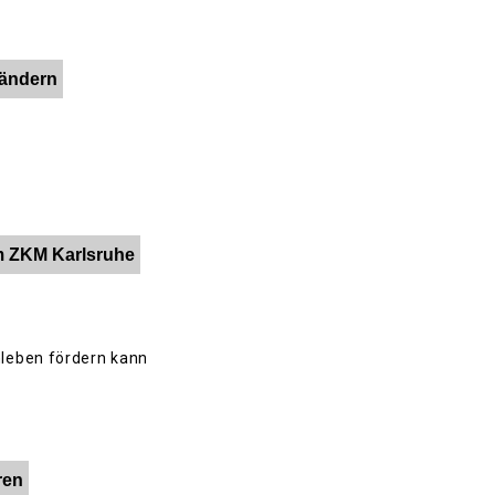
rändern
m ZKM Karlsruhe
nleben fördern kann
ren