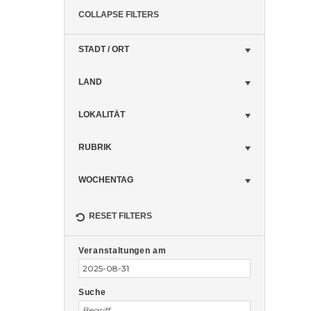
COLLAPSE FILTERS
STADT / ORT
LAND
LOKALITÄT
RUBRIK
WOCHENTAG
RESET FILTERS
Veranstaltungen
Veranstaltungen
Suche
Veranstaltungen am
Suche
und
Ansichten,
Suche
Navigation