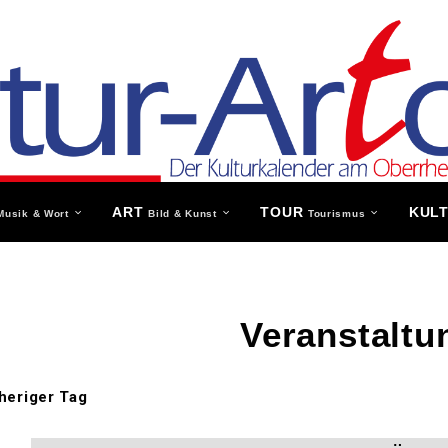
ART
TOUR
KUL
Musik & Wort
Bild & Kunst
Tourismus
Veranstaltu
heriger Tag