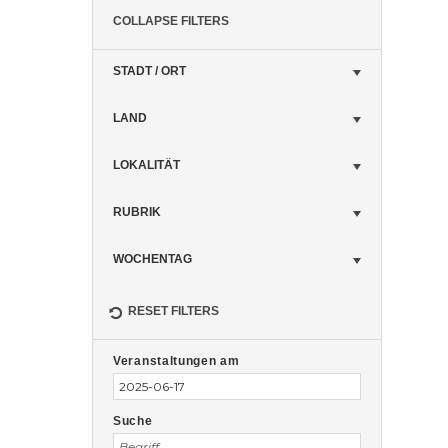
COLLAPSE FILTERS
STADT / ORT
LAND
LOKALITÄT
RUBRIK
WOCHENTAG
RESET FILTERS
Veranstaltungen
Veranstaltungen
Suche
Veranstaltungen am
Suche
und
Ansichten,
Suche
Navigation