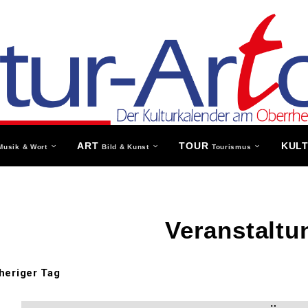
ART
TOUR
KUL
Musik & Wort
Bild & Kunst
Tourismus
Veranstaltu
heriger Tag