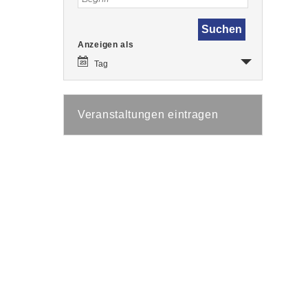
Veranstaltung
Anzeigen als
Ansichten-
Navigation
Tag
Veranstaltungen eintragen