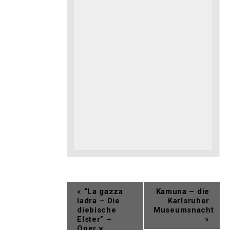
«
“La gazza
Kamuna – die
ladra – Die
Karlsruher
diebische
Museumsnacht
Elster” –
»
Oper v.