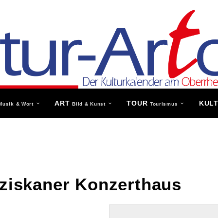
ART
TOUR
KUL
Musik & Wort
Bild & Kunst
Tourismus
nziskaner Konzerthaus